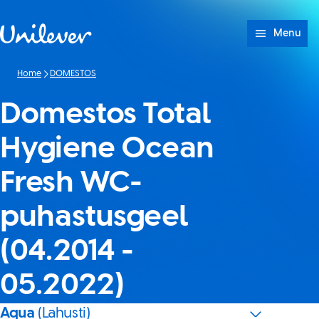
Skip to content
Menu
Home
DOMESTOS
Domestos Total
Hygiene Ocean
Fresh WC-
puhastusgeel
(04.2014 -
05.2022)
Aqua
(Lahusti)