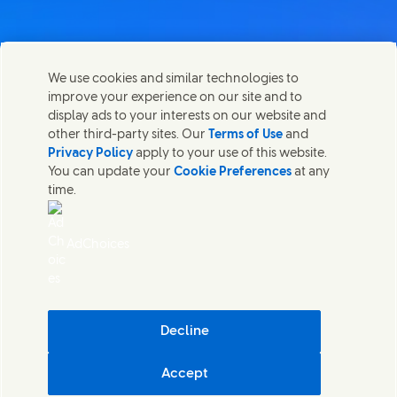
We use cookies and similar technologies to
Võta meiega ühendust
improve your experience on our site and to
Share this page
display ads to your interests on our website and
Share this page on Facebook
Share this page on X
Share this page on Linked In
Share this page on E-mail
Võtke ühendust Unilever PLC ja meie peakontori
other third-party sites. Our
Terms of Use
and
spetsialistidega või leidke kontakte üle kogu maailma.
Privacy Policy
apply to your use of this website.
You can update your
Cookie Preferences
at any
time.
Võta meiega ühendust
Võtke meiega ühendust
AdChoices
Kaebuse esitaja
Juurdepääsetavus
Teatis küpsiste kohta
Privaatsusteatis
(Opens in
Cosmetic ingredient database - European Commission
Decline
Digitaalne jätkusuutlikkus
Accept
Unilever Estonia