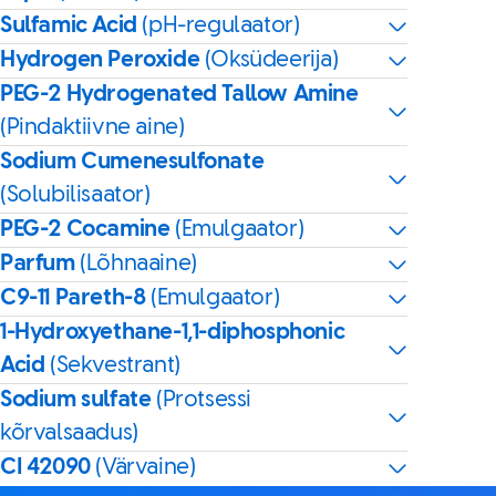
Sulfamic Acid
(pH-regulaator)
Hydrogen Peroxide
(Oksüdeerija)
PEG-2 Hydrogenated Tallow Amine
(Pindaktiivne aine)
Sodium Cumenesulfonate
(Solubilisaator)
PEG-2 Cocamine
(Emulgaator)
Parfum
(Lõhnaaine)
C9-11 Pareth-8
(Emulgaator)
1-Hydroxyethane-1,1-diphosphonic
Acid
(Sekvestrant)
Sodium sulfate
(Protsessi
kõrvalsaadus)
CI 42090
(Värvaine)