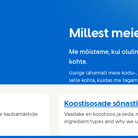
Millest me
Me mõistame, kui oluli
kohta.
Uurige lähemalt meie kodu-, 
selle kohta, kuidas me taga
Koostisosade sõnast
te kaubamärkide
Vaadake eri koostisosi ja seda,
ingredient types and why we u