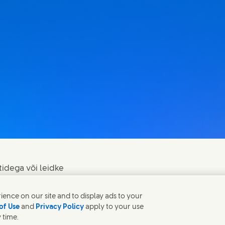
tidega või leidke
ence on our site and to display ads to your
of Use
and
Privacy Policy
apply to your use
 time.