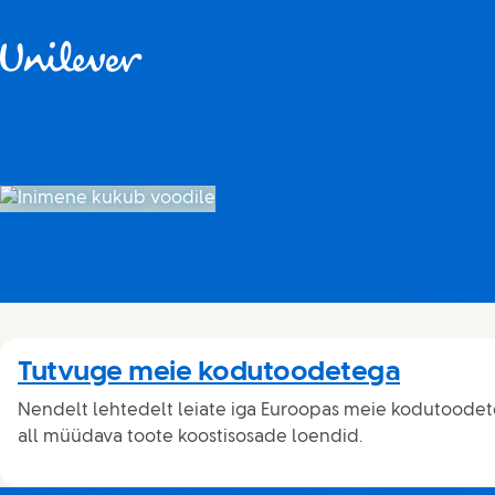
Skip to content
Tutvuge meie kodutoodetega
Nendelt lehtedelt leiate iga Euroopas meie kodutoode
all müüdava toote koostisosade loendid.