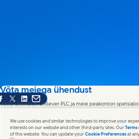
Võta meiega ühendust
are this page on Facebook
Share this page on X
Share this page on Linked In
Share this page on E-mail
Võtke ühendust Unilever PLC ja meie peakontori spetsialis
kontakte üle kogu maailma.
We use cookies and similar technologies to improve your experi
interests on our website and other third-party sites. Our
Terms 
Võta meiega ühendust
of this website. You can update your
Cookie Preferences
at any