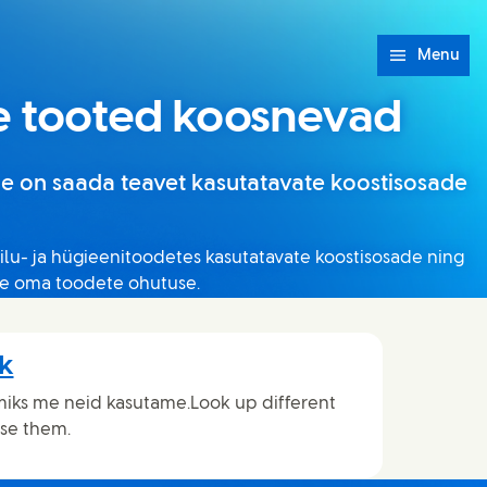
Menu
ie tooted koosnevad
ne on saada teavet kasutatavate koostisosade
ilu- ja hügieenitoodetes kasutatavate koostisosade ning
me oma toodete ohutuse.
ik
 miks me neid kasutame.Look up different
se them.