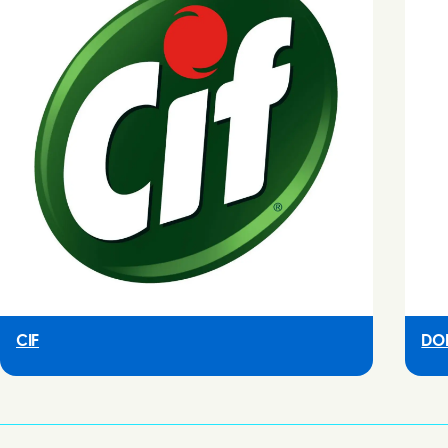
CIF
DO