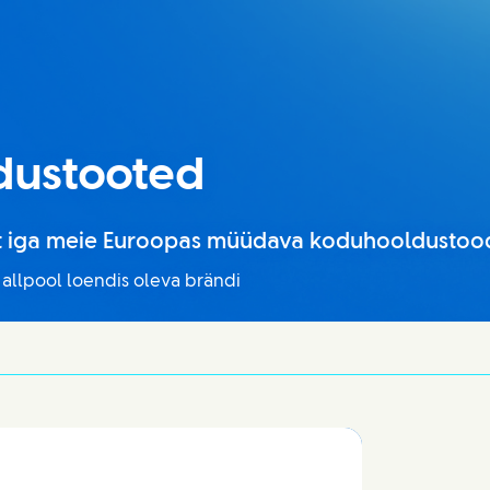
dustooted
est iga meie Euroopas müüdava koduhooldustood
llpool loendis oleva brändi