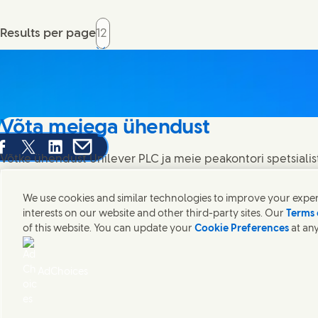
Results per page
Võta meiega ühendust
are this page on Facebook
Share this page on X
Share this page on Linked In
Share this page on E-mail
Võtke ühendust Unilever PLC ja meie peakontori spetsialis
kontakte üle kogu maailma.
We use cookies and similar technologies to improve your experi
interests on our website and other third-party sites. Our
Terms 
Võta meiega ühendust
of this website. You can update your
Cookie Preferences
at any
Võtke meiega ühendust
Kaebuse esitaja
Juurdepääsetavus
Teatis küp
(Opens in
Cosmetic ingredient database - European Commission
Digitaalne
AdChoices
Unilever Estonia