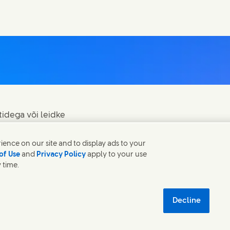
tidega või leidke
ence on our site and to display ads to your
of Use
and
Privacy Policy
apply to your use
 time.
siste kohta
Privaatsusteatis
 new window)
 jätkusuutlikkus
Decline