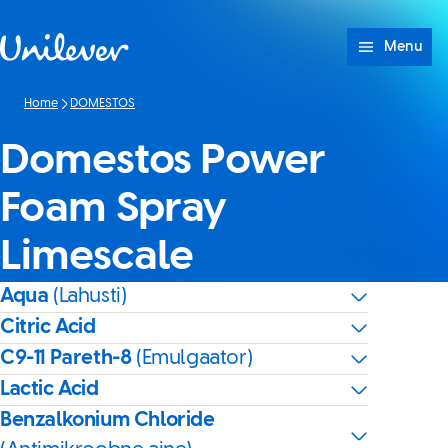
Skip to content
Menu
Home
DOMESTOS
Domestos Power
Foam Spray
Limescale
Aqua
(Lahusti)
Citric Acid
C9-11 Pareth-8
(Emulgaator)
Lactic Acid
Benzalkonium Chloride