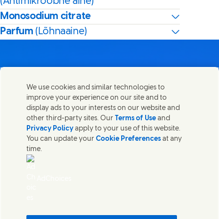
(Antimikroobne aine)
Monosodium citrate
Parfum
(Lõhnaaine)
We use cookies and similar technologies to
Võta meiega ühendust
improve your experience on our site and to
Share this page
display ads to your interests on our website and
Share this page on Facebook
Share this page on X
Share this page on Linked In
Share this page on E-mail
Võtke ühendust Unilever PLC ja meie peakontori
other third-party sites. Our
Terms of Use
and
spetsialistidega või leidke kontakte üle kogu maailma.
Privacy Policy
apply to your use of this website.
You can update your
Cookie Preferences
at any
time.
Võta meiega ühendust
Võtke meiega ühendust
AdChoices
Kaebuse esitaja
Juurdepääsetavus
Teatis küpsiste kohta
Privaatsusteatis