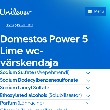
Skip to content
Menu
Home
DOMESTOS
Domestos Power 5
Lime wc-
värskendaja
Sodium Sulfate
(Veepehmendi)
Sodium Dodecylbenzenesulfonate
Sodium Lauryl Sulfate
Ethoxylated alcohols
(Solubilisaator)
Parfum
(Lõhnaaine)