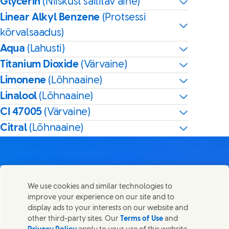
Glycerin
(Niiskust säilitav aine)
Linear Alkyl Benzene
(Protsessi
kõrvalsaadus)
Aqua
(Lahusti)
Titanium Dioxide
(Värvaine)
Limonene
(Lõhnaaine)
Linalool
(Lõhnaaine)
CI 47005
(Värvaine)
Citral
(Lõhnaaine)
We use cookies and similar technologies to
Võta meiega ühendust
improve your experience on our site and to
Share this page
display ads to your interests on our website and
Share this page on Facebook
Share this page on X
Share this page on Linked In
Share this page on E-mail
Võtke ühendust Unilever PLC ja meie peakontori
other third-party sites. Our
Terms of Use
and
spetsialistidega või leidke kontakte üle kogu maailma.