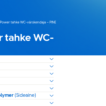
“ Power tahke WC-värskendaja – PINE
er tahke WC-
polymer
(Sideaine)