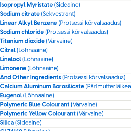
Isopropyl Myristate
(Sideaine)
Sodium citrate
(Sekvestrant)
Linear Alkyl Benzene
(Protsessi kõrvalsaadus)
Sodium chloride
(Protsessi kõrvalsaadus)
Titanium dioxide
(Värvaine)
Citral
(Lõhnaaine)
Linalool
(Lõhnaaine)
Limonene
(Lõhnaaine)
And Other Ingredients
(Protsessi kõrvalsaadus)
Calcium Aluminum Borosilicate
(Pärlmutterläikea
Eugenol
(Lõhnaaine)
Polymeric Blue Colourant
(Värvaine)
Polymeric Yellow Colourant
(Värvaine)
Silica
(Sideaine)