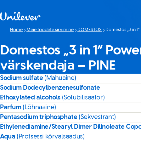
Skip to content
Home
Meie toodete sirvimine
DOMESTOS
Domestos „3 in 1
Current page:
Domestos „3 in 1“ Pow
värskendaja – PINE
Sodium sulfate
(Mahuaine)
Sodium Dodecylbenzenesulfonate
Ethoxylated alcohols
(Solubilisaator)
Parfum
(Lõhnaaine)
Pentasodium triphosphate
(Sekvestrant)
Ethylenediamine/Stearyl Dimer Dilinoleate Co
Aqua
(Protsessi kõrvalsaadus)