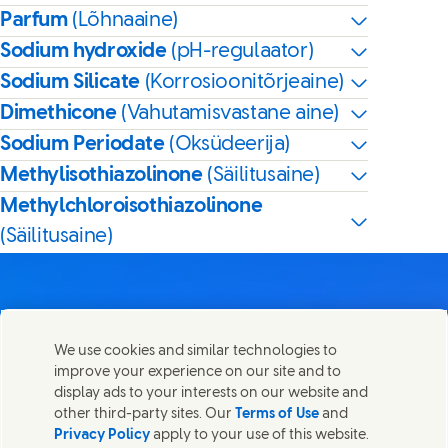
Parfum
(Lõhnaaine)
Sodium hydroxide
(pH-regulaator)
Sodium Silicate
(Korrosioonitõrjeaine)
Dimethicone
(Vahutamisvastane aine)
Sodium Periodate
(Oksüdeerija)
Methylisothiazolinone
(Säilitusaine)
Methylchloroisothiazolinone
(Säilitusaine)
We use cookies and similar technologies to
Võta meiega ühendust
improve your experience on our site and to
Share this page
display ads to your interests on our website and
Share this page on Facebook
Share this page on X
Share this page on Linked In
Share this page on E-mail
Võtke ühendust Unilever PLC ja meie peakontori
other third-party sites. Our
Terms of Use
and
spetsialistidega või leidke kontakte üle kogu maailma.
Privacy Policy
apply to your use of this website.