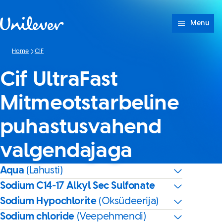
Skip to content
Menu
Home
CIF
Cif UltraFast
Mitmeotstarbeline
puhastusvahend
valgendajaga
Aqua
(Lahusti)
Sodium C14-17 Alkyl Sec Sulfonate
Sodium Hypochlorite
(Oksüdeerija)
Sodium chloride
(Veepehmendi)