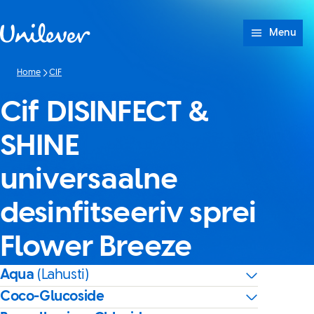
Skip to content
Menu
Home
CIF
Cif DISINFECT &
SHINE
universaalne
desinfitseeriv sprei
Flower Breeze
Aqua
(Lahusti)
Coco-Glucoside