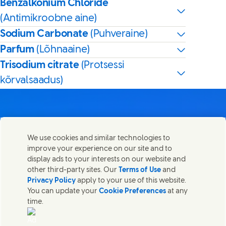
Benzalkonium Chloride
(Antimikroobne aine)
Sodium Carbonate
(Puhveraine)
Parfum
(Lõhnaaine)
Trisodium citrate
(Protsessi
kõrvalsaadus)
We use cookies and similar technologies to
Võta meiega ühendust
improve your experience on our site and to
Share this page
display ads to your interests on our website and
Share this page on Facebook
Share this page on X
Share this page on Linked In
Share this page on E-mail
Võtke ühendust Unilever PLC ja meie peakontori
other third-party sites. Our
Terms of Use
and
spetsialistidega või leidke kontakte üle kogu maailma.
Privacy Policy
apply to your use of this website.
You can update your
Cookie Preferences
at any
time.
Võta meiega ühendust
Võtke meiega ühendust